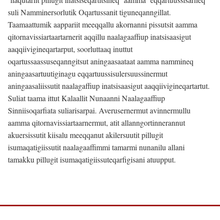
suli Namminersorlutik Oqartussanit tiguneqanngillat.
Taamaattumik aappariit meeqqallu akornanni pissutsit aamma
qitornavissiartaartarnerit aqqillu naalagaaffiup inatsisaasigut
aaqqiivigineqartarput, soorluttaaq inuttut
oqartussaassuseqanngitsut aningaasaataat aamma nammineq
aningaasartuutiginagu eqqartuussisulersuussinermut
aningaasaliissutit naalagaffiup inatsisaasigut aaqqiivigineqartartut.
Suliat taama ittut Kalaallit Nunaanni Naalagaaffiup
Sinniisoqarfiata suliarisarpai. Averusernermut avinnermullu
aamma qitornavissiartaarnermut, atit allanngortinnerannut
akuersissutit kiisalu meeqqanut akilersuutit pillugit
isumaqatigiissutit naalagaaffimmi tamarmi nunanilu allani
tamakku pillugit isumaqatigiissuteqarfigisani atuupput.