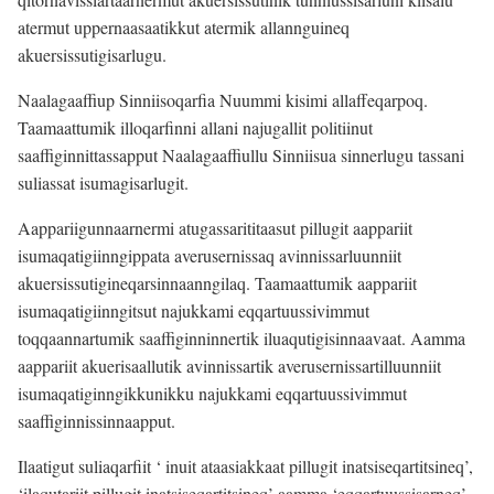
atermut uppernaasaatikkut atermik allannguineq
akuersissutigisarlugu.
Naalagaaffiup Sinniisoqarfia Nuummi kisimi allaffeqarpoq.
Taamaattumik illoqarfinni allani najugallit politiinut
saaffiginnittassapput Naalagaaffiullu Sinniisua sinnerlugu tassani
suliassat isumagisarlugit.
Aappariigunnaarnermi atugassarititaasut pillugit aappariit
isumaqatigiinngippata averusernissaq avinnissarluunniit
akuersissutigineqarsinnaanngilaq. Taamaattumik aappariit
isumaqatigiinngitsut najukkami eqqartuussivimmut
toqqaannartumik saaffiginninnertik iluaqutigisinnaavaat. Aamma
aappariit akuerisaallutik avinnissartik averusernissartilluunniit
isumaqatiginngikkunikku najukkami eqqartuussivimmut
saaffiginnissinnaapput.
Ilaatigut suliaqarfiit ‘ inuit ataasiakkaat pillugit inatsiseqartitsineq’,
‘ilaqutariit pillugit inatsiseqartitsineq’ aamma ‘eqqartuussisarneq’