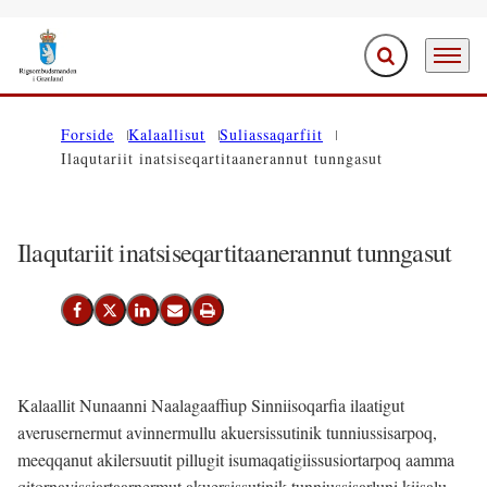
Ujaasiffik Anner
Periarfis
Saavanukarit
Forside
Kalaallisut
Suliassaqarfiit
Ilaqutariit inatsiseqartitaanerannut tunngasut
Ilaqutariit inatsiseqartitaanerannut tunngasut
Facebook-Imi Siammarteruk
Twitter-Imi Siammarteruk
Linkedin-Imi Siammarteruk
Emaili Nassiutiguk
Printeruk
Kalaallit Nunaanni Naalagaaffiup Sinniisoqarfia ilaatigut
averusernermut avinnermullu akuersissutinik tunniussisarpoq,
meeqqanut akilersuutit pillugit isumaqatigiissusiortarpoq aamma
qitornavissiartaarnermut akuersissutinik tunniussisarluni kiisalu